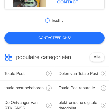
CONTACT
stof- en
10
waterbestendigheid
De Software van het
loading...
landonderzoek
CONTACTEER ONS!
populaire categorieën
Alle
12
Digitale
Totale Post
Delen van Totale Post
Theodolietdelen
totale posttoebehoren
Totale Postreparatie
De Ontvanger van
elektronische digitale
RTK GNSS
theodoliet