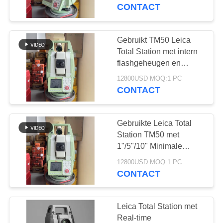
CONTACTEER
1G geheugen voor
CONTACT
harde buitenmetingen
ONS
Gebruikt TM50 Leica
27
VERZOEK
Total Station met intern
totale
OM EEN
flashgeheugen en
externe SD-kaart met
CITAAT
posttoebehoren
12800USD MOQ:1 PC
ASCII-gegevensformaat
CONTACT
en 5,0" capacitieve
multi-touch-scherm
SITEMAP
Gebruikte Leica Total
Station TM50 met
PRIVACY
1"/5"/10" Minimale
21
Afleesbaarheid en
POLICY
12800USD MOQ:1 PC
1000m Non-Prism
CONTACT
Totale Postreparatie
Afstand voor
Nauwkeurige
Landmeting
Leica Total Station met
Real-time