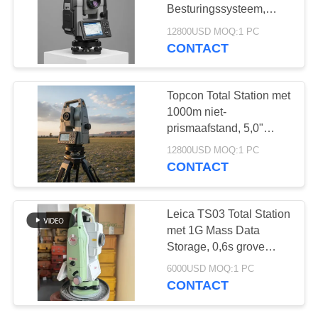
Besturingssysteem,
Intern Flashgeheugen,
12800USD MOQ:1 PC
Externe SD-kaart en
CONTACT
279
1"/5"/10" Minimale
De Ontvanger van
Afleesbaarheid voor
Landmeten
Topcon Total Station met
RTK GNSS
1000m niet-
prismaafstand, 5,0"
capacitieve multi-touch-
12800USD MOQ:1 PC
scherm en automatische
CONTACT
leveling voor
nauwkeurig landmeting
46
Leica TS03 Total Station
elektronische
met 1G Mass Data
Storage, 0,6s grove
digitale theodoliet
meting en IP66 stof- en
6000USD MOQ:1 PC
waterbestendigheid
CONTACT