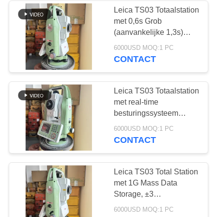
Leica TS03 Totaalstation
met 0,6s Grob
34
(aanvankelijke 1,3s)
Minimale
6000USD MOQ:1 PC
Autoniveau
afleesvermogen
CONTACT
1"/5"/10" en Intern
Flashgeheugen Externe
SD-kaart voor
Leica TS03 Totaalstation
landmeting
met real-time
besturingssysteem
500m afstand zonder
13
6000USD MOQ:1 PC
prisma en IP66-
CONTACT
classificatie voor
Digitaal Autoniveau
landmeting
Leica TS03 Total Station
met 1G Mass Data
Storage, ±3
boogminuten
6000USD MOQ:1 PC
nauwkeurigheid en IP66