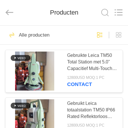
Hengyide
Electronic
Technology
Co.,Ltd
Producten
Ltd..
All
Rights
Reserved.
HUIS
400
Alle producten
Totale Post
PRODUCTEN
Gebruikte Leica TM50
Total Station met 5.0"
ONGEVEER
Capacitief Multi-Touch,
ONS
IP66-gecertificeerde
12800USD MOQ:1 PC
stof- en
CONTACT
waterbestendigheid, en
47
FABRIEKSREIS
1"/5"/10" Minimale
Delen van Totale
Afleesbaarheid voor
Gebruikt Leica
Nauwkeurige
KWALITEITSCONTROLE
totaalstation TM50 IP66
Post
Landmeting
Rated Reflektorloos
Leica Totaalstation met
12800USD MOQ:1 PC