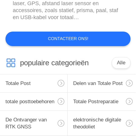
laser, GPS, afstand laser sensor en
accessoires, zoals statief, prisma, paal, staf
en USB-kabel voor totaal
station.bijvoorbeeld:We hebben een sterke
capaciteit in technisch onderzoek en de
producten die we ontwerpen hebben
CONTACTEER ONS!
geavanceerde technologie en stabiele
prestaties.Het totaalstation zonder prisma en
het ...
populaire categorieën
Alle
Totale Post
Delen van Totale Post
totale posttoebehoren
Totale Postreparatie
De Ontvanger van
elektronische digitale
RTK GNSS
theodoliet