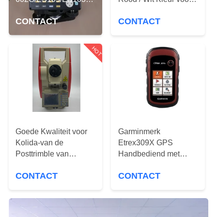
CONTACTEER
Reeks voor het
meetinstrument
ONS
CONTACT
CONTACT
Onderzoeken
Instrument
VERZOEK
HOT
OM EEN
CITAAT
SITEMAP
Goede Kwaliteit voor
Garminmerk
PRIVACY
Kolida-van de
Etrex309X GPS
Posttrimble van
Handbediend met
POLICY
Merkkolida Kts472 r8
Handboek in Chinees
CONTACT
CONTACT
LC de Totale Totale
en het Engels
Post