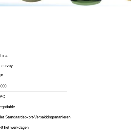
hina
-survey
CE
600
1PC
egotiable
et Standaardepxort-Verpakkingsmanieren
-8 het werkdagen