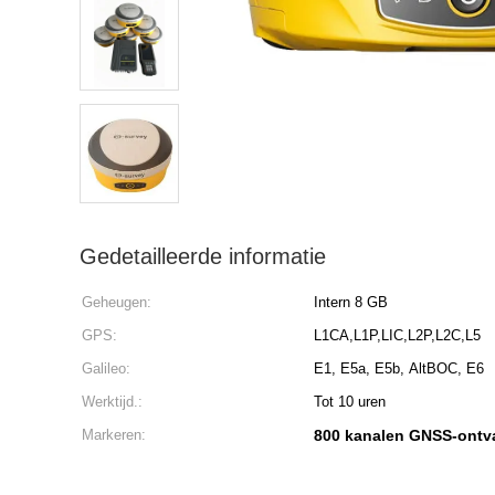
Gedetailleerde informatie
Geheugen:
Intern 8 GB
GPS:
L1CA,L1P,LIC,L2P,L2C,L5
Galileo:
E1, E5a, E5b, AltBOC, E6
Werktijd.:
Tot 10 uren
Markeren:
800 kanalen GNSS-ontv