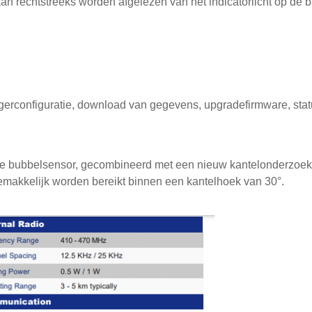
an rechtstreeks worden afgelezen van het indicatorlicht op de ba
ngerconfiguratie, download van gegevens, upgrade
firmware
, sta
he bubbelsensor, gecombineerd met een nieuw kantelonderzoek
akkelijk worden bereikt binnen een kantelhoek van 30°.