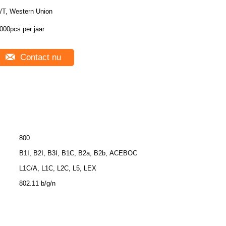
/T, Western Union
000pcs per jaar
Contact nu
800
B1I, B2I, B3I, B1C, B2a, B2b, ACEBOC
L1C/A, L1C, L2C, L5, LEX
802.11 b/g/n