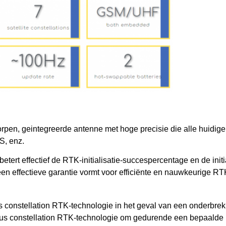
en, geintegreerde antenne met hoge precisie die alle huidige s
, enz.
ert effectief de RTK-initialisatie-succespercentage en de init
n effectieve garantie vormt voor efficiënte en nauwkeurige RT
onstellation RTK-technologie in het geval van een onderbreki
s constellation RTK-technologie om gedurende een bepaalde 