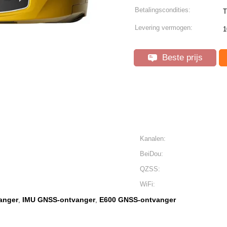
Betalingscondities:
T
Levering vermogen:
1
Beste prijs
Kanalen:
BeiDou:
QZSS:
WiFi:
anger
IMU GNSS-ontvanger
E600 GNSS-ontvanger
,
,