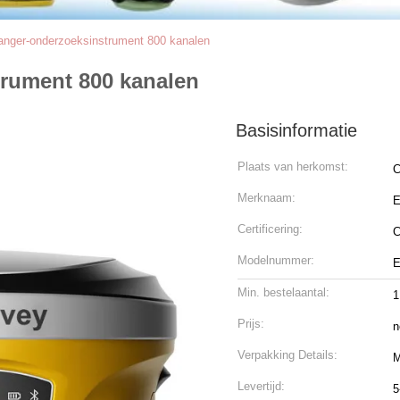
nger-onderzoeksinstrument 800 kanalen
rument 800 kanalen
Basisinformatie
Plaats van herkomst:
C
Merknaam:
E
Certificering:
Modelnummer:
E
Min. bestelaantal:
Prijs:
n
Verpakking Details:
M
Levertijd:
5