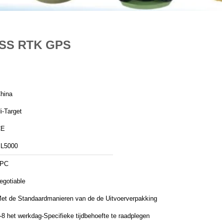
GNSS RTK GPS
hina
i-Target
CE
L5000
1PC
egotiable
et de Standaardmanieren van de de Uitvoerverpakking
-8 het werkdag-Specifieke tijdbehoefte te raadplegen