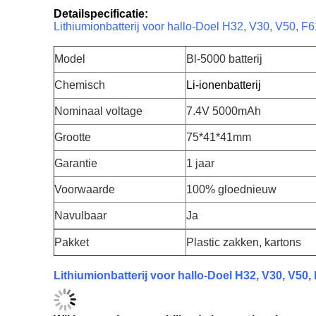
Detailspecificatie:
Lithiumionbatterij voor hallo-Doel H32, V30, V50
Model
Bl-5000 batterij
Chemisch
Li-ionenbatterij
Nominaal voltage
7.4V 5000mAh
Grootte
75*41*41mm
Garantie
1 jaar
Voorwaarde
100% gloednieuw
Navulbaar
Ja
Pakket
Plastic zakken, kartons
Lithiumionbatterij voor hallo-Doel H32, V30, V5
Wij kunnen het verschillende internationale expre