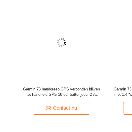
Ons doel is de beste het onderzoeken instrumenten i
Ons doel moet globalize de markt, de kwaliteit inter
label:
gps van de koolstofvezel pool
,
gps rtk systeem
Contactgegevens
Cindy Tang
Telefoonnummer :
0086 18301928717
WhatsApp :
+8618301928717
Meer Het Systeem van RTK GPS