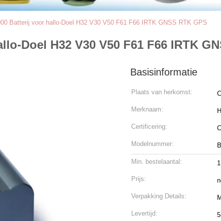
5000 Batterij voor hallo-Doel H32 V30 V50 F61 F66 IRTK GNSS RTK GPS
 hallo-Doel H32 V30 V50 F61 F66 IRTK 
Basisinformatie
Plaats van herkomst:
C
Merknaam:
H
Certificering:
Modelnummer:
B
Min. bestelaantal:
Prijs:
n
Verpakking Details:
M
Levertijd:
5