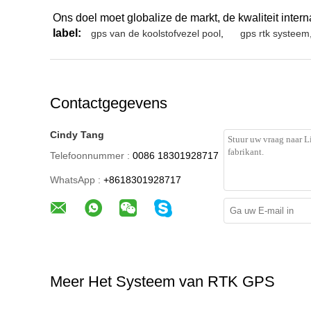
Onze Diensten
uw onderzoek zal binnen 24 uren worden geantwoord,
onze producten zijn origineel en nieuwe 100%. en zi
wij verstrekken de garantie van de één jaarkwaliteit
Bedrijfsinformatie
Internationaal de Handelsbedrijf van Shanghai Galxy
Pudong Ontwikkelt Streek, en heeft twee dochterond
Company. Ons bedrijf heeft het onderzoeken van ce
Onze hoofdproducten zijn zoals volgend: totale post
en toebehoren, zoals driepoot, prisma, pool, persone
bijvoorbeeld, Boif, TJOP, Stanley, en cst-Berger. W
regelmatige prestaties hebben ontworpen. De niet-pr
geproduceerd hebben zeer concurrerende punten in 
Wij verwachten dat wij met meer partners van kond
betere producenten in China willen vinden.