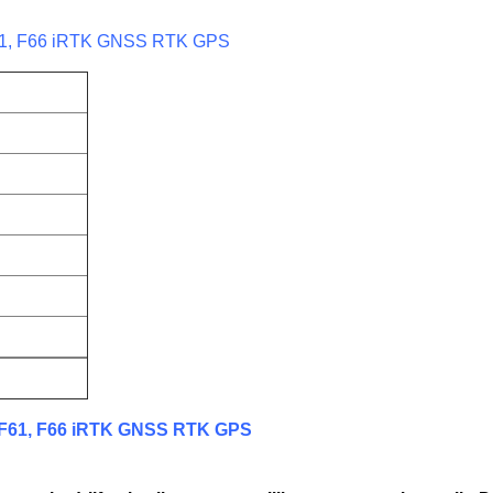
, F61, F66 iRTK GNSS RTK GPS
0, F61, F66 iRTK GNSS RTK GPS
spostbedrijf gebruiken, gewoonlijk, onze eerste keus zijn DH