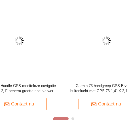
n de wereld te produceren.
nationaliseren en de winst maximaliseren!
,
trimble rtk gnss
Aanvraag stur