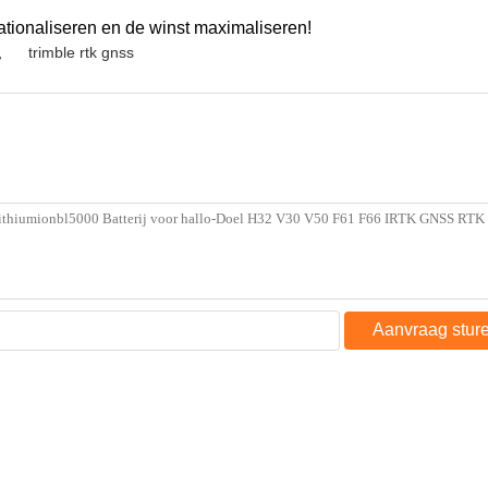
 stemmen in wij op elk ogenblik met uw e-mail en vraag.
j zullen zorgvuldig gecontroleerd worden alvorens wij hen uit v
, binnen één jaar aangezien u de producten van ons kocht, zult u
, Ltd die met zich het ontwikkelen, het onderzoeken en het pro
ernemingen: Co. van de de Melkweg Internationaal Handel van 
ntrum en fabriek in Changzhou.
, elektronische theodoliet, automatisch niveau, laserniveau, om
el en USB-kabel voor totale post. Ons bedrijf ontwerpt softwar
ij hebben krachtige capaciteit in technisch onderzoek, en de pr
isma totale post en het instrument van de absolute coderingmaa
de markt van het maatregeleninstrument.
en over de hele wereld samenwerken. Bovendien kunnen wij OEM