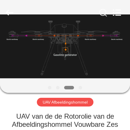
Hengyide
Electronic
Technology
Co.,Ltd
Ltd..
All
Rights
Reserved.
HUIS
PRODUCTEN
ONGEVEER
ONS
FABRIEKSREIS
UAV Afbeeldingshommel
KWALITEITSCONTROLE
UAV van de de Rotorolie van de
Afbeeldingshommel Vouwbare Zes