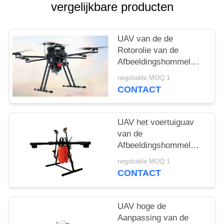
vergelijkbare producten
UAV van de de
Rotorolie van de
Afbeeldingshommel
Vouwbare Zes UAV van
negotiable MOQ:1
de de Elektriciteits
CONTACT
Hybride Afbeelding
hommelxql12 Reeksen
UAV het voertuiguav
van de
Afbeeldingshommel
Onbemande
negotiable MOQ:1
luchtafbeelding het
CONTACT
bespuiten hommel
UAV hoge de
Aanpassing van de