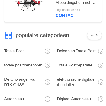
Afbeeldingshommel -
uav van de kwaliteits
negotiable MOQ:1
goedkope prijs
CONTACT
praktische
afbeeldingshommel rtk
populaire categorieën
Alle
Totale Post
Delen van Totale Post
totale posttoebehoren
Totale Postreparatie
De Ontvanger van
elektronische digitale
RTK GNSS
theodoliet
Autoniveau
Digitaal Autoniveau