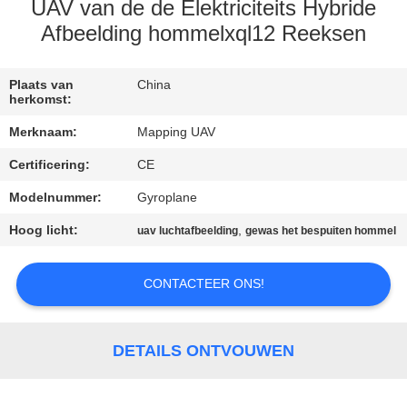
CONTACTEER
UAV van de de Elektriciteits Hybride
ONS
Afbeelding hommelxql12 Reeksen
VERZOEK
Plaats van
China
herkomst:
OM EEN
Merknaam:
Mapping UAV
CITAAT
Certificering:
CE
Modelnummer:
Gyroplane
SITEMAP
Hoog licht:
,
uav luchtafbeelding
gewas het bespuiten hommel
PRIVACY
CONTACTEER ONS!
POLICY
DETAILS ONTVOUWEN