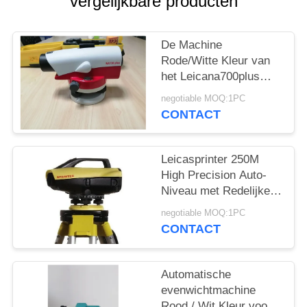
vergelijkbare producten
De Machine
Rode/Witte Kleur van
het Leicana700plus
Automatische Niveau
negotiable MOQ:1PC
voor het Onderzoeken
CONTACT
Instrument
Leicasprinter 250M
High Precision Auto-
Niveau met Redelijke
Prijs voor Verkoop
negotiable MOQ:1PC
CONTACT
Automatische
evenwichtmachine
Rood / Wit Kleur voor