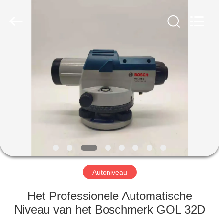
Hengyide
Electronic
Technology
Co.,Ltd
Ltd..
All
Rights
Reserved.
HUIS
PRODUCTEN
ONGEVEER
ONS
FABRIEKSREIS
Autoniveau
KWALITEITSCONTROLE
Het Professionele Automatische
Niveau van het Boschmerk GOL 32D