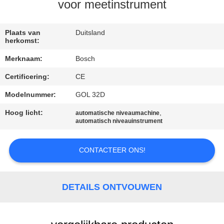
CONTACTEER
voor meetinstrument
ONS
Plaats van
Duitsland
herkomst:
VERZOEK
Merknaam:
Bosch
OM EEN
Certificering:
CE
CITAAT
Modelnummer:
GOL 32D
SITEMAP
Hoog licht:
,
automatische niveaumachine
automatisch niveauinstrument
PRIVACY
CONTACTEER ONS!
POLICY
DETAILS ONTVOUWEN