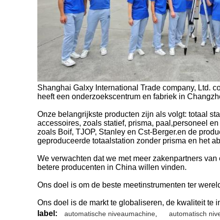
Shanghai Galxy International Trade company, Ltd. c
heeft een onderzoekscentrum en fabriek in Changzh
Onze belangrijkste producten zijn als volgt: totaal st
accessoires, zoals statief, prisma, paal,personeel e
zoals Boif, TJOP, Stanley en Cst-Berger.en de prod
geproduceerde totaalstation zonder prisma en het a
We verwachten dat we met meer zakenpartners van 
betere producenten in China willen vinden.
Ons doel is om de beste meetinstrumenten ter werel
Ons doel is de markt te globaliseren, de kwaliteit te 
label:
automatische niveaumachine
,
automatisch niv