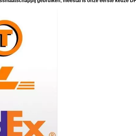
smaatschappij gebruiken, meestal is onze eerste keuze DHL.