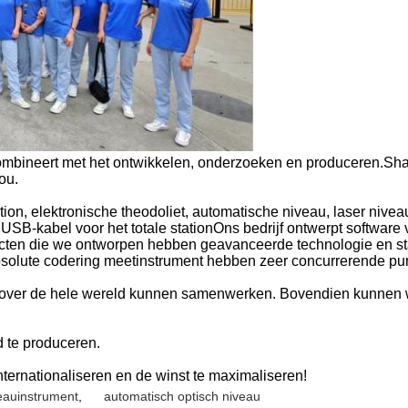
ombineert met het ontwikkelen, onderzoeken en produceren.Shan
ou.
ation, elektronische theodoliet, automatische niveau, laser nivea
n USB-kabel voor het totale stationOns bedrijf ontwerpt softwar
ucten die we ontworpen hebben geavanceerde technologie en st
bsolute codering meetinstrument hebben zeer concurrerende pu
over de hele wereld kunnen samenwerken. Bovendien kunnen we
d te produceren.
internationaliseren en de winst te maximaliseren!
eauinstrument
,
automatisch optisch niveau