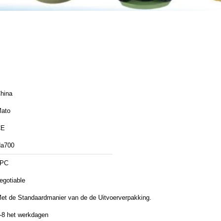
hina
ato
CE
a700
1PC
egotiable
et de Standaardmanier van de de Uitvoerverpakking.
-8 het werkdagen