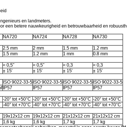
eid
ingenieurs en landmeters.
oor een betere nauwkeurigheid en betrouwbaarheid en robuusth
NA720
NA724
NA728
NA730
2.5 mm
2 mm
1.5 mm
1.2 mm
1.5 mm
1.2 mm
1 mm
0.8 mm
< 0,5"
< 0,5"
< 0,3
< 0,3
± 15'
± 15'
± 15'
± 15'
ISO 9022-33-5
ISO 9022-33-5
ISO 9022-33-5
ISO 9022-33-5
of
IP57
IP57
IP57
IP57
-20° tot +50°C
-20° tot +50°C
-20° tot +50°C
-20° tot +50°C
-40° tot +70°C
-40° tot +70°C
-40° tot +70°C
-40° tot +70°C
19x12x12 cm
19x12x12 cm
21x12x12 cm
21x12x12 cm
1,6 kg
1,6 kg
1,7 kg
1,7 kg