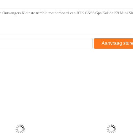
nger
,
dubbele frequentie gnss ontvanger