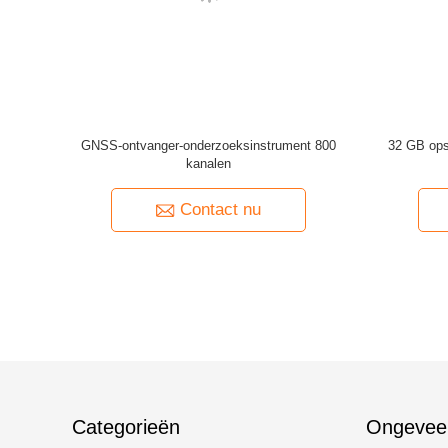
Contactgegevens
Cindy Tang
Telefoonnummer :
0086 18301928717
WhatsApp :
+8618301928717
Meer De Ontvanger van RTK GNSS