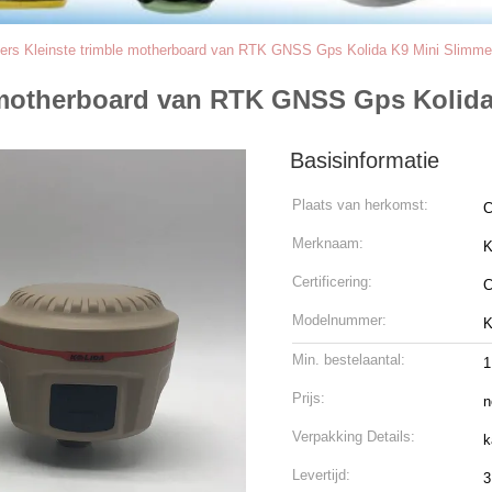
ers Kleinste trimble motherboard van RTK GNSS Gps Kolida K9 Mini Slimm
e motherboard van RTK GNSS Gps Kolid
Basisinformatie
Plaats van herkomst:
C
Merknaam:
K
Certificering:
Modelnummer:
K
Min. bestelaantal:
1
Prijs:
n
Verpakking Details:
k
Levertijd:
3