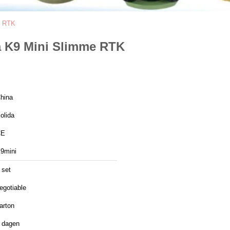
e RTK
a K9 Mini Slimme RTK
hina
olida
CE
9mini
 set
egotiable
arton
 dagen