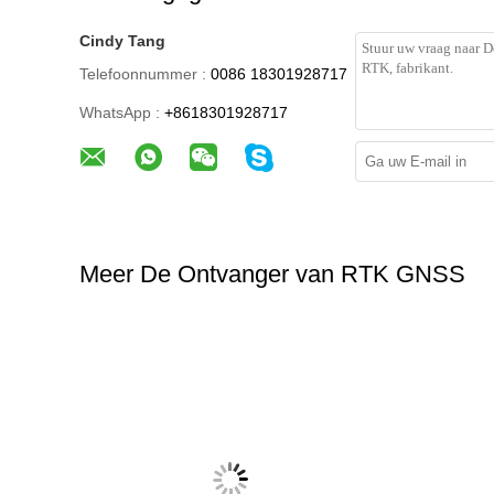
SPECIFICATIE:
label:
trimble gnssontvanger
,
bluetooth rtk gps ontva