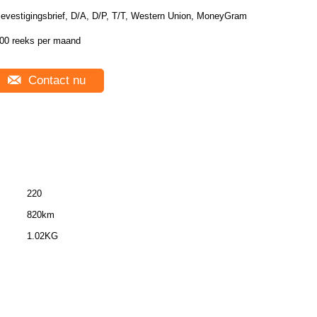
evestigingsbrief, D/A, D/P, T/T, Western Union, MoneyGram
00 reeks per maand
Contact nu
220
820km
1.02KG