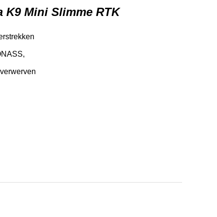
a K9 Mini Slimme RTK
erstrekken
LONASS,
d verwerven