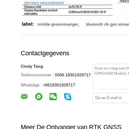
label:
trimble gnssontvanger
,
bluetooth rtk gps ontva
Contactgegevens
Cindy Tang
Telefoonnummer :
0086 18301928717
WhatsApp :
+8618301928717
Meer De Ontvanger van RTK GNSS