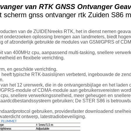
tvanger van RTK GNSS Ontvanger Geav
 scherm gnss ontvanger rtk Zuiden S86 m
oducten van de ZUIDENreeks RTK, het in dienst nemen geavan
et onderzoeken oplossing brengen aan landmeters, biedt hoge
ig of afzonderlijk gebruikte de modules van GSM/GPRS of CDMA-
van 400MHz cpu, aanpassend multi-tasking, snellere verwerk
heid en flexibele verrichting.
rm, en geschikte verrichting.
ng heeft typische RTK-basislijnen verbeterd, ingebouwde de z
n.
d van het 12 urenwerk, die in de ontvangersbijlage en het laden 
SM/GPRS-module of CDMA-module aan gebruikersvereisten word
u, snellere verwerkingssnelheid, meer geheugen en snellere v
tandaardcdbestandssysteem gebruiken; De STER S86 is betrouwb
ardprotocol gebruiken, providesfaster downloadend snelhei
 waterdicht ontwerp, latestradiobeveiliging.