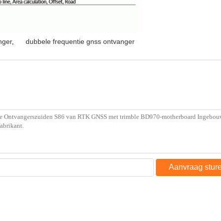
nger
,
dubbele frequentie gnss ontvanger
Aanvraag stur