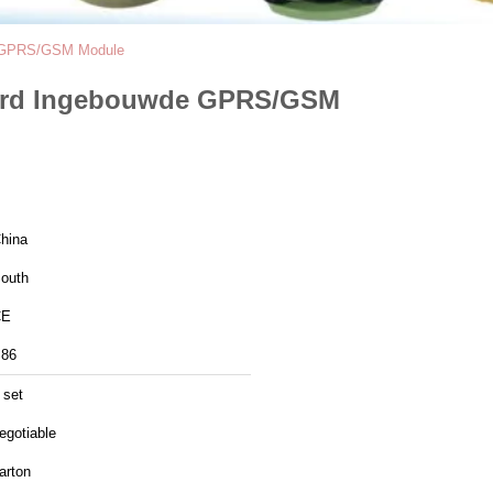
e GPRS/GSM Module
oard Ingebouwde GPRS/GSM
hina
outh
CE
86
 set
egotiable
arton