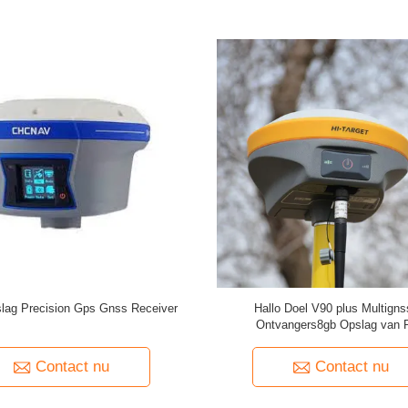
erde 8-core ARM Cortex-A53 RTK
4GB RAM/64GB Flashgeheugen Ca
ntvanger met 51 toetsen en 1
GPS-ontvanger Met Accelerometer
te zijtoets en Type C USB-poort
Prestaties
Contact nu
Contact nu