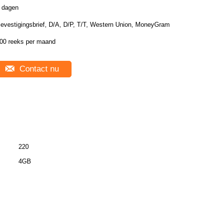
 dagen
evestigingsbrief, D/A, D/P, T/T, Western Union, MoneyGram
00 reeks per maand
Contact nu
220
4GB