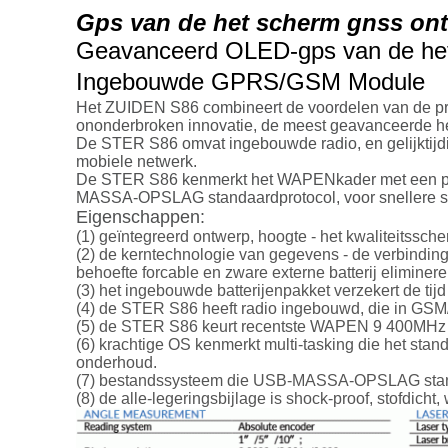
Gps van de het scherm gnss on
Geavanceerd OLED-gps van de het
Ingebouwde GPRS/GSM Module
Het ZUIDEN S86 combineert de voordelen van de pr
ononderbroken innovatie, de meest geavanceerde h
De STER S86 omvat ingebouwde radio, en gelijktijd
mobiele netwerk.
De STER S86 kenmerkt het WAPENkader met een pit 
MASSA-OPSLAG standaardprotocol, voor snellere snel
Eigenschappen:
(1) geïntegreerd ontwerp, hoogte - het kwaliteitssche
(2) de kerntechnologie van gegevens - de verbindi
behoefte forcable en zware externe batterij eliminere
(3) het ingebouwde batterijenpakket verzekert de tij
(4) de STER S86 heeft radio ingebouwd, die in G
(5) de STER S86 keurt recentste WAPEN 9 400MHz cp
(6) krachtige OS kenmerkt multi-tasking die het s
onderhoud.
(7) bestandssysteem die USB-MASSA-OPSLAG standa
(8) de alle-legeringsbijlage is shock-proof, stofdicht,