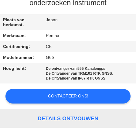
CONTACTEER
onderzoeken instrument
ONS
Plaats van
Japan
herkomst:
VERZOEK
Merknaam:
Pentax
OM EEN
Certificering:
CE
CITAAT
Modelnummer:
G6S
SITEMAP
Hoog licht:
,
De ontvanger van 555 Kanalengps
,
De Ontvanger van TRM101 RTK GNSS
De Ontvanger van IP67 RTK GNSS
PRIVACY
CONTACTEER ONS!
POLICY
DETAILS ONTVOUWEN