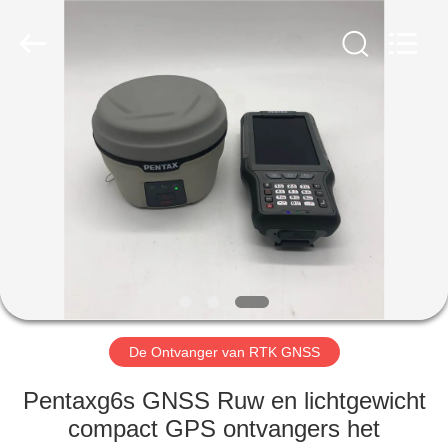
Hengyide
Electronic
Technology
Co.,Ltd
Ltd..
All
Rights
Reserved.
HUIS
PRODUCTEN
ONGEVEER
ONS
FABRIEKSREIS
De Ontvanger van RTK GNSS
KWALITEITSCONTROLE
Pentaxg6s GNSS Ruw en lichtgewicht
compact GPS ontvangers het