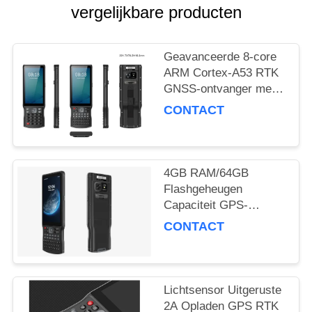
vergelijkbare producten
Geavanceerde 8-core
ARM Cortex-A53 RTK
GNSS-ontvanger met
51 toetsen en 1
CONTACT
aangepaste zijtoets en
Type C USB-poort
4GB RAM/64GB
Flashgeheugen
Capaciteit GPS-
ontvanger Met
CONTACT
Accelerometersensor
En Prestaties
Lichtsensor Uitgeruste
2A Opladen GPS RTK