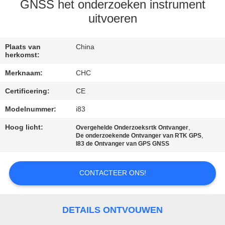
CONTACTEER
GNSS het onderzoeken instrument
ONS
uitvoeren
VERZOEK
Plaats van
China
herkomst:
OM EEN
Merknaam:
CHC
CITAAT
Certificering:
CE
Modelnummer:
i83
SITEMAP
Hoog licht:
,
Overgehelde Onderzoeksrtk Ontvanger
,
De onderzoekende Ontvanger van RTK GPS
PRIVACY
I83 de Ontvanger van GPS GNSS
POLICY
CONTACTEER ONS!
DETAILS ONTVOUWEN