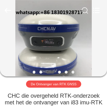
Hengyide
Electronic
Technology
Co.,Ltd
Ltd..
All
Rights
Reserved.
HUIS
PRODUCTEN
ONGEVEER
ONS
FABRIEKSREIS
De Ontvanger van RTK GNSS
KWALITEITSCONTROLE
CHC die overgeheld RTK-onderzoek
met het de ontvanger van i83 imu-RTK