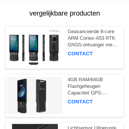
vergelijkbare producten
Geavanceerde 8-core
ARM Cortex-A53 RTK
GNSS-ontvanger met
51 toetsen en 1
CONTACT
aangepaste zijtoets en
Type C USB-poort
4GB RAM/64GB
Flashgeheugen
Capaciteit GPS-
ontvanger Met
CONTACT
Accelerometersensor
En Prestaties
Lichtsensor Uitgeruste