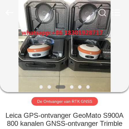
Hengyide
Electronic
Technology
Co.,Ltd
Ltd..
All
Rights
Reserved.
HUIS
PRODUCTEN
ONGEVEER
ONS
FABRIEKSREIS
De Ontvanger van RTK GNSS
KWALITEITSCONTROLE
Leica GPS-ontvanger GeoMato S900A
800 kanalen GNSS-ontvanger Trimble