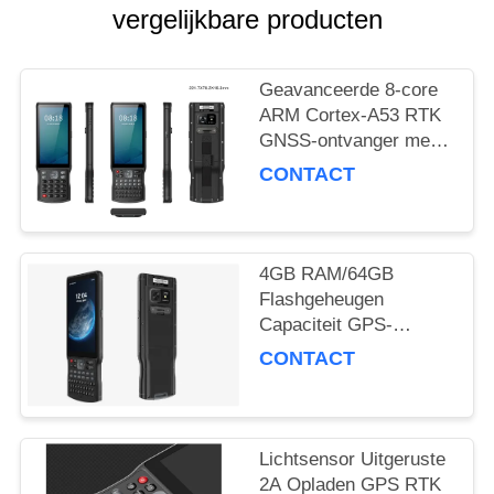
vergelijkbare producten
Geavanceerde 8-core
ARM Cortex-A53 RTK
GNSS-ontvanger met
51 toetsen en 1
CONTACT
aangepaste zijtoets en
Type C USB-poort
4GB RAM/64GB
Flashgeheugen
Capaciteit GPS-
ontvanger Met
CONTACT
Accelerometersensor
En Prestaties
Lichtsensor Uitgeruste
2A Opladen GPS RTK