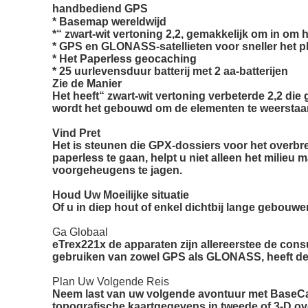
handbediend GPS
* Basemap wereldwijd
*“ zwart-wit vertoning 2,2, gemakkelijk om in om h
* GPS en GLONASS-satellieten voor sneller het p
* Het Paperless geocaching
* 25 uurlevensduur batterij met 2 aa-batterijen
Zie de Manier
Het heeft“ zwart-wit vertoning verbeterde 2,2 die
wordt het gebouwd om de elementen te weerstaa
Vind Pret
Het is steunen die GPX-dossiers voor het over
paperless te gaan, helpt u niet alleen het milie
voorgeheugens te jagen.
Houd Uw Moeilijke situatie
Of u in diep hout of enkel dichtbij lange gebouw
Ga Globaal
eTrex221x de apparaten zijn allereerstee de con
gebruiken van zowel GPS als GLONASS, heeft de o
Plan Uw Volgende Reis
Neem last van uw volgende avontuur met BaseCam
topografische kaartgegevens in tweede of 3-D ov