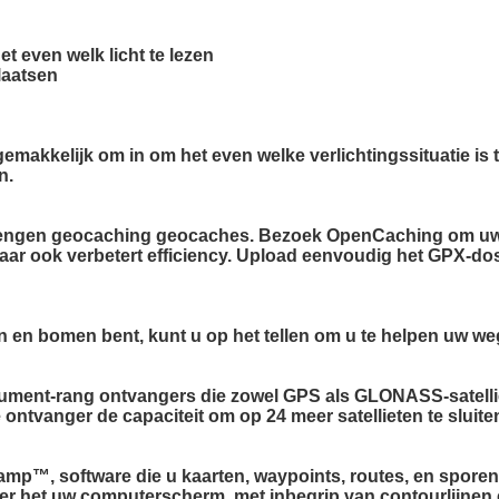
et even welk licht te lezen
laatsen
 gemakkelijk om in om het even welke verlichtingssituatie is
n.
brengen geocaching geocaches. Bezoek OpenCaching om uw
u maar ook verbetert efficiency. Upload eenvoudig het GPX-
en en bomen bent, kunt u op het tellen om u te helpen uw w
sument-rang ontvangers die zowel GPS als GLONASS-satellie
ntvanger de capaciteit om op 24 meer satellieten te sluit
p™, software die u kaarten, waypoints, routes, en sporen
er het uw computerscherm, met inbegrip van contourlijnen 