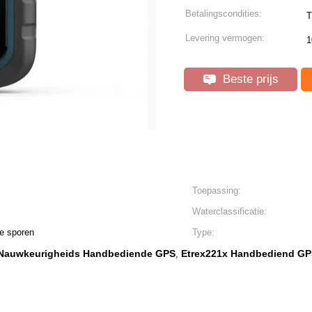
Betalingscondities:
T
Levering vermogen:
1
Beste prijs
Toepassing:
Waterclassificatie:
e sporen
Type:
 Nauwkeurigheids Handbediende GPS
Etrex221x Handbediend GP
,