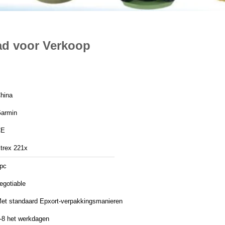
ad voor Verkoop
hina
armin
CE
trex 221x
pc
egotiable
et standaard Epxort-verpakkingsmanieren
-8 het werkdagen