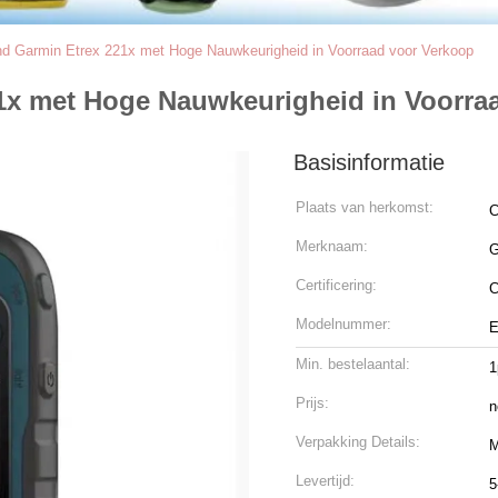
d Garmin Etrex 221x met Hoge Nauwkeurigheid in Voorraad voor Verkoop
1x met Hoge Nauwkeurigheid in Voorra
Basisinformatie
Plaats van herkomst:
C
Merknaam:
G
Certificering:
Modelnummer:
E
Min. bestelaantal:
1
Prijs:
n
Verpakking Details:
M
Levertijd:
5