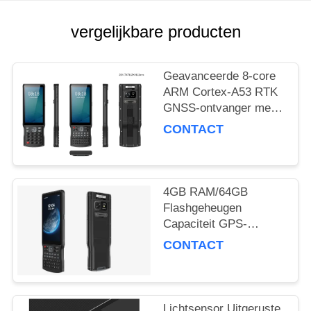
vergelijkbare producten
Geavanceerde 8-core
ARM Cortex-A53 RTK
GNSS-ontvanger met
51 toetsen en 1
CONTACT
aangepaste zijtoets en
Type C USB-poort
4GB RAM/64GB
Flashgeheugen
Capaciteit GPS-
ontvanger Met
CONTACT
Accelerometersensor
En Prestaties
Lichtsensor Uitgeruste