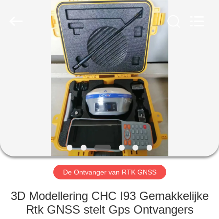
Hengyide
Electronic
Technology
Co.,Ltd
Ltd..
All
Rights
Reserved.
HUIS
PRODUCTEN
ONGEVEER
ONS
FABRIEKSREIS
De Ontvanger van RTK GNSS
KWALITEITSCONTROLE
3D Modellering CHC I93 Gemakkelijke
Rtk GNSS stelt Gps Ontvangers