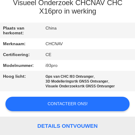
CONTACTEER
Visueel Onderzoek CHCNAV CHC
ONS
X16pro in werking
VERZOEK
Plaats van
China
herkomst:
OM EEN
Merknaam:
CHCNAV
CITAAT
Certificering:
CE
Modelnummer:
i93pro
SITEMAP
Hoog licht:
,
Gps van CHC I93 Ontvanger
,
3D Modelleringsrtk GNSS Ontvanger
PRIVACY
Visuele Onderzoeksrtk GNSS Ontvanger
POLICY
CONTACTEER ONS!
DETAILS ONTVOUWEN