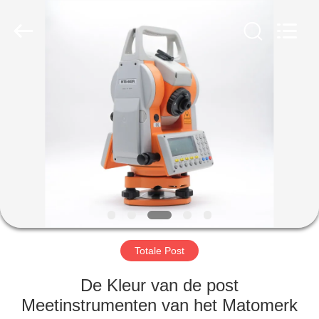
Hengyide
Electronic
Technology
Co.,Ltd
Ltd..
All
Rights
Reserved.
HUIS
PRODUCTEN
ONGEVEER
ONS
FABRIEKSREIS
Totale Post
KWALITEITSCONTROLE
De Kleur van de post
Meetinstrumenten van het Matomerk