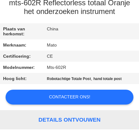
CONTACTEER
mts-602R Reflectorless totaal Oranje
ONS
het onderzoeken instrument
VERZOEK
Plaats van
China
herkomst:
OM EEN
Merknaam:
Mato
CITAAT
Certificering:
CE
Modelnummer:
Mts-602R
SITEMAP
Hoog licht:
,
Robotachtige Totale Post
hand totale post
PRIVACY
CONTACTEER ONS!
POLICY
DETAILS ONTVOUWEN