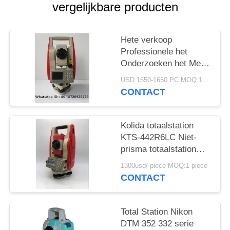
vergelijkbare producten
Hete verkoop
Professionele het
Onderzoeken het Merk
goedkope Totale Post
USD 1550-1650 PC MOQ:1 pc
KTS442R10
CONTACT
Reflectorless 1000m
van Instrumentenkolida
Kolida totaalstation
KTS-442R6LC Niet-
prisma totaalstation
600M
1300usd/ piece MOQ:1 piece
CONTACT
Total Station Nikon
DTM 352 332 serie