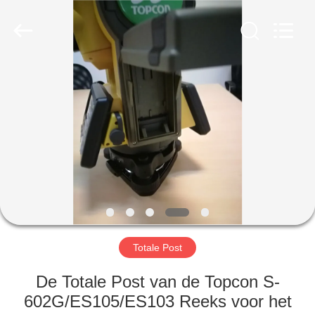
Hengyide
Electronic
Technology
Co.,Ltd
Ltd..
All
Rights
Reserved.
HUIS
PRODUCTEN
ONGEVEER
ONS
FABRIEKSREIS
Totale Post
KWALITEITSCONTROLE
De Totale Post van de Topcon S-
602G/ES105/ES103 Reeks voor het