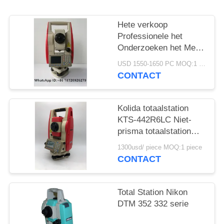
Hete verkoop
Professionele het
Onderzoeken het Merk
goedkope Totale Post
USD 1550-1650 PC MOQ:1 pc
KTS442R10
CONTACT
Reflectorless 1000m
van Instrumentenkolida
Kolida totaalstation
KTS-442R6LC Niet-
prisma totaalstation
600M
1300usd/ piece MOQ:1 piece
CONTACT
Total Station Nikon
DTM 352 332 serie