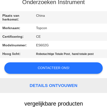
CONTACTEER
Onderzoeken Instrument
ONS
Plaats van
China
herkomst:
VERZOEK
Merknaam:
Topcon
OM EEN
Certificering:
CE
CITAAT
Modelnummer:
ES602G
SITEMAP
Hoog licht:
,
Robotachtige Totale Post
hand totale post
CONTACTEER ONS!
PRIVACY
POLICY
DETAILS ONTVOUWEN
vergelijkbare producten