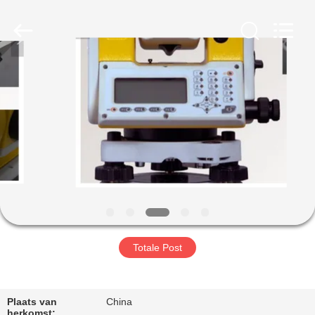
Hengyide
Electronic
Technology
Co.,Ltd
Ltd..
All
Rights
Reserved.
HUIS
PRODUCTEN
ONGEVEER
ONS
FABRIEKSREIS
Totale Post
KWALITEITSCONTROLE
Plaats van
China
herkomst: