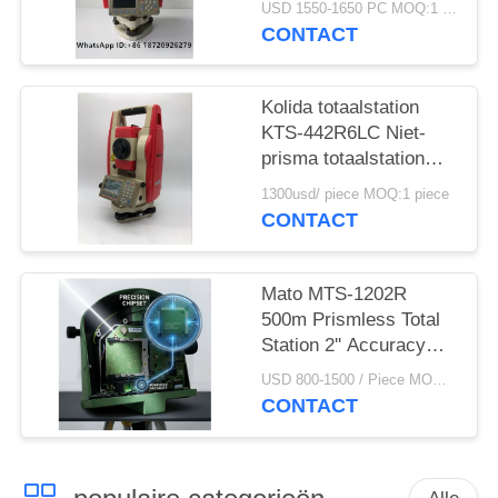
USD 1550-1650 PC MOQ:1 pc
KTS442R10
CONTACT
Reflectorless 1000m
van Instrumentenkolida
Kolida totaalstation
KTS-442R6LC Niet-
prisma totaalstation
600M
1300usd/ piece MOQ:1 piece
CONTACT
Mato MTS-1202R
500m Prismless Total
Station 2'' Accuracy
Dual Axis LCD
USD 800-1500 / Piece MOQ:1 stuk
Surveying Instrument
CONTACT