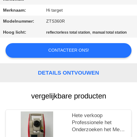
CONTACTEER
ONS
Merknaam:
Hi target
Modelnummer:
ZTS360R
VERZOEK
Hoog licht:
,
reflectorless total station
manual total station
OM EEN
CITAAT
CONTACTEER ONS!
SITEMAP
DETAILS ONTVOUWEN
PRIVACY
vergelijkbare producten
POLICY
Hete verkoop
Professionele het
Onderzoeken het Merk
goedkope Totale Post