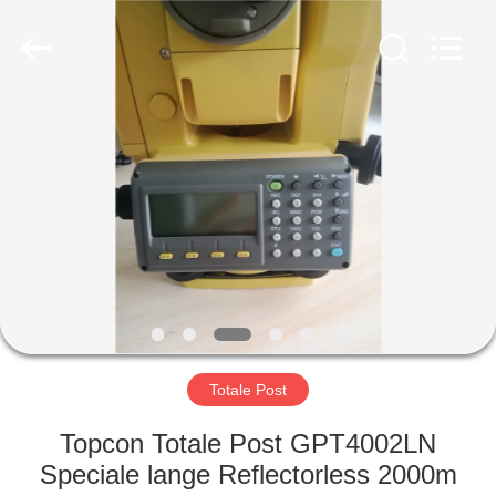
Hengyide
Electronic
Technology
Co.,Ltd
Ltd..
All
Rights
Reserved.
HUIS
PRODUCTEN
ONGEVEER
ONS
FABRIEKSREIS
Totale Post
KWALITEITSCONTROLE
Topcon Totale Post GPT4002LN
Speciale lange Reflectorless 2000m