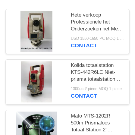
Hete verkoop
Professionele het
Onderzoeken het Merk
goedkope Totale Post
USD 1550-1650 PC MOQ:1 pc
KTS442R10
CONTACT
Reflectorless 1000m
van Instrumentenkolida
Kolida totaalstation
KTS-442R6LC Niet-
prisma totaalstation
600M
1300usd/ piece MOQ:1 piece
CONTACT
Mato MTS-1202R
500m Prismaloos
Totaal Station 2''