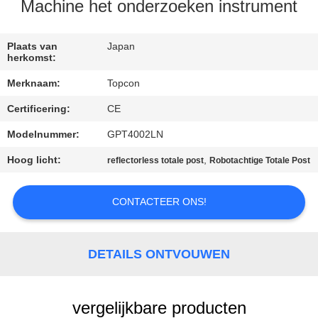
CONTACTEER
Machine het onderzoeken instrument
ONS
Plaats van
Japan
herkomst:
VERZOEK
Merknaam:
Topcon
OM EEN
Certificering:
CE
CITAAT
Modelnummer:
GPT4002LN
SITEMAP
Hoog licht:
,
reflectorless totale post
Robotachtige Totale Post
CONTACTEER ONS!
PRIVACY
POLICY
DETAILS ONTVOUWEN
vergelijkbare producten