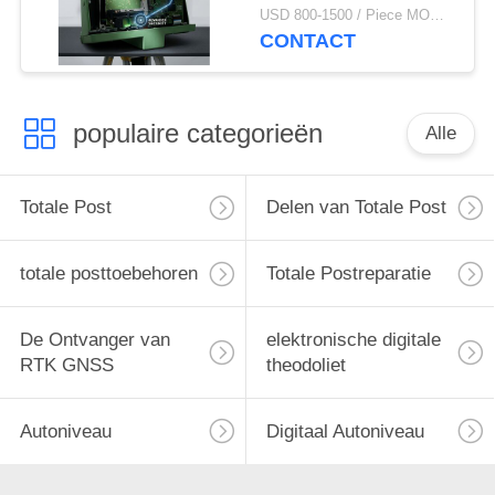
nauwkeurigheid Dual
USD 800-1500 / Piece MOQ:1 stuk
Axis LCD Surveying
CONTACT
Instrument
populaire categorieën
Alle
Totale Post
Delen van Totale Post
totale posttoebehoren
Totale Postreparatie
De Ontvanger van
elektronische digitale
RTK GNSS
theodoliet
Autoniveau
Digitaal Autoniveau