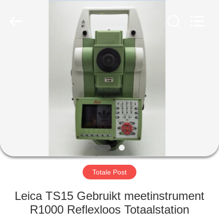
Hengyide
Electronic
Technology
Co.,Ltd
Ltd..
All
Rights
Reserved.
HUIS
PRODUCTEN
ONGEVEER
ONS
FABRIEKSREIS
Totale Post
KWALITEITSCONTROLE
Leica TS15 Gebruikt meetinstrument
R1000 Reflexloos Totaalstation