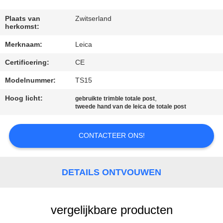
CONTACTEER
ONS
Plaats van
Zwitserland
herkomst:
Merknaam:
Leica
VERZOEK
Certificering:
CE
OM EEN
CITAAT
Modelnummer:
TS15
Hoog licht:
,
gebruikte trimble totale post
tweede hand van de leica de totale post
SITEMAP
CONTACTEER ONS!
PRIVACY
POLICY
DETAILS ONTVOUWEN
vergelijkbare producten