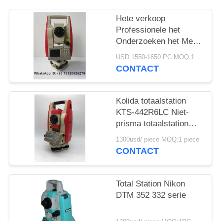
Hete verkoop
Professionele het
Onderzoeken het Merk
goedkope Totale Post
USD 1550-1650 PC MOQ:1 pc
KTS442R10
CONTACT
Reflectorless 1000m
van Instrumentenkolida
Kolida totaalstation
KTS-442R6LC Niet-
prisma totaalstation
600M
1300usd/ piece MOQ:1 piece
CONTACT
Total Station Nikon
DTM 352 332 serie