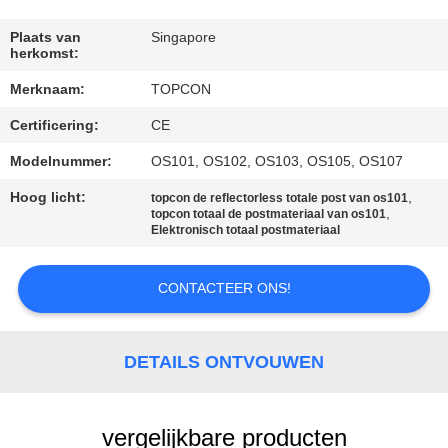
CONTACTEER
ONS
Plaats van
Singapore
herkomst:
Merknaam:
TOPCON
VERZOEK
Certificering:
CE
OM EEN
CITAAT
Modelnummer:
OS101, OS102, OS103, OS105, OS107
Hoog licht:
,
topcon de reflectorless totale post van os101
,
topcon totaal de postmateriaal van os101
SITEMAP
Elektronisch totaal postmateriaal
PRIVACY
CONTACTEER ONS!
POLICY
DETAILS ONTVOUWEN
vergelijkbare producten