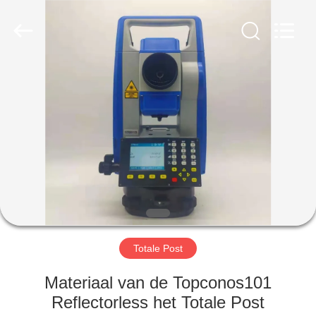
Hengyide
Electronic
Technology
Co.,Ltd
Ltd..
All
Rights
Reserved.
HUIS
PRODUCTEN
ONGEVEER
ONS
FABRIEKSREIS
Totale Post
KWALITEITSCONTROLE
Materiaal van de Topconos101
Reflectorless het Totale Post