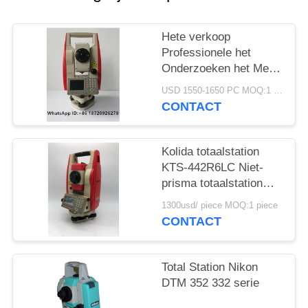
Hete verkoop
Professionele het
Onderzoeken het Merk
goedkope Totale Post
USD 1550-1650 PC MOQ:1 pc
KTS442R10
CONTACT
Reflectorless 1000m
van Instrumentenkolida
Kolida totaalstation
KTS-442R6LC Niet-
prisma totaalstation
600M
1300usd/ piece MOQ:1 piece
CONTACT
Total Station Nikon
DTM 352 332 serie