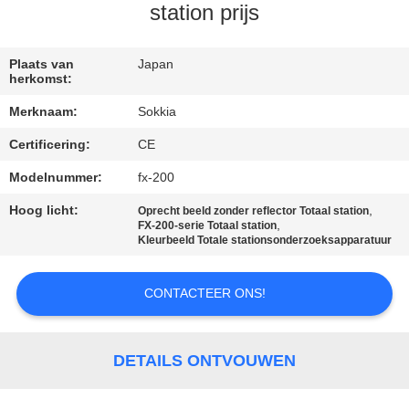
CONTACTEER
station prijs
ONS
Plaats van
Japan
herkomst:
VERZOEK
Merknaam:
Sokkia
OM EEN
Certificering:
CE
CITAAT
Modelnummer:
fx-200
SITEMAP
Hoog licht:
,
Oprecht beeld zonder reflector Totaal station
,
FX-200-serie Totaal station
Kleurbeeld Totale stationsonderzoeksapparatuur
PRIVACY
POLICY
CONTACTEER ONS!
DETAILS ONTVOUWEN