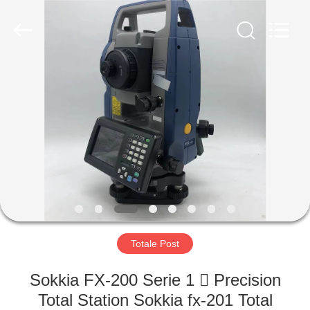
Hengyide
Electronic
Technology
Co.,Ltd
Ltd..
All
Rights
Reserved.
HUIS
PRODUCTEN
ONGEVEER
ONS
FABRIEKSREIS
Totale Post
KWALITEITSCONTROLE
Sokkia FX-200 Serie 1  Precision
Total Station Sokkia fx-201 Total