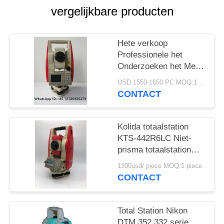
vergelijkbare producten
Hete verkoop
Professionele het
Onderzoeken het Merk
goedkope Totale Post
USD 1550-1650 PC MOQ:1 pc
KTS442R10
CONTACT
Reflectorless 1000m
van Instrumentenkolida
Kolida totaalstation
KTS-442R6LC Niet-
prisma totaalstation
600M
1300usd/ piece MOQ:1 piece
CONTACT
Total Station Nikon
DTM 352 332 serie